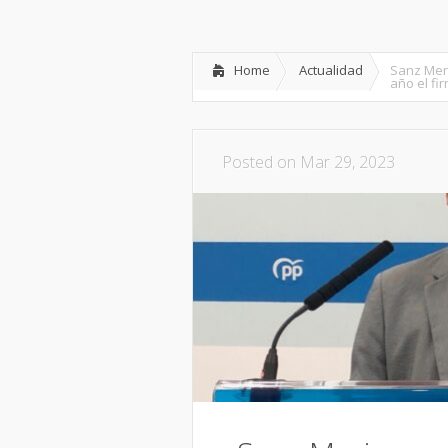
Inicio
Partido
Dipu
Home
Actualidad
Sanz Meri
año el fi
Posted on Mar 29, 2023