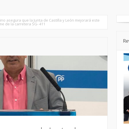
tados
Senado
Cortes CyL
Segovia Ciudad
Provincia
no asegura que la Junta de Castilla y León mejorará este
rme de la carretera SG- 411
Re