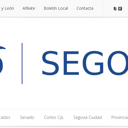
a y León
Afiliate
Boletín Local
Contacta
a y León
Afiliate
Boletín Local
Contacta
tados
Senado
Cortes CyL
Segovia Ciudad
Provincia