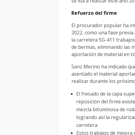
se iba a realizar este año 2
Refuerzo del firme
El procurador popular ha in
2022, como una fase previa a
la carretera SG-411 trabajos
de bermas, eliminando las 
aportación de material en t
Sanz Merino ha indicado que
asentado el material aporta
realizar durante los próxim
El fresado de la capa super
reposición del firme exis
mezcla bituminosa de rod
logrando así la regulariza
carretera.
Estos trabajos de mejora d