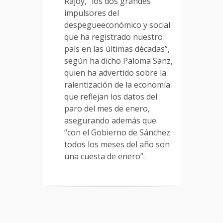
Rajoy,
“
los dos grandes
impulsores del
despegue
económico y social
que ha registrado nuestro
país en la
s últimas décadas
”,
según ha dicho Paloma Sanz
,
quien ha advertido
sobre la
ralentización de la economía
que reflejan los datos del
paro del mes de enero
,
a
segurando además que
“con el Gobierno de Sánchez
todos los meses del año
son
una cuesta de enero
”
.