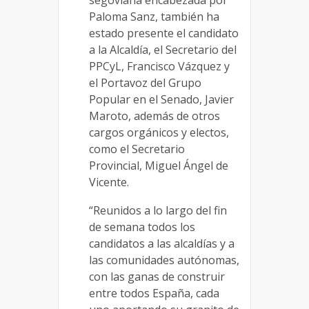
segoviana encabezada por
Paloma Sanz, también ha
es
tado presente el candid
ato
a la Alcaldía, el Secreta
rio del
PPCyL, Francisco Vázquez y
el P
ortavoz del Grupo
Popular en el Senado, Jav
ier
Maroto, además de otros
cargos orgánicos
y electos
,
como el Secretario
Provincial, Miguel Ángel de
Vicente.
“
Reuni
dos
a lo largo del fin
de semana
todos los
candidatos a las alcaldías
y a
l
as comunidades autónomas,
con las ganas de construir
en
tre todos España, cada