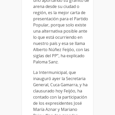
uno aportando su granito de
arena desde su ciudad
o
región, es la mejor
carta de
presentación para el Partido
Popular, p
orque solo existe
una alternativa posible ante
lo que está ocurriendo en
n
uestro país y esa se llama
Alberto Núñez Feijóo, con las
siglas del PP
”
, ha explicado
Paloma Sanz.
La Intermun
icipal
, que
inauguró ayer
la
S
ecretaria
G
eneral, Cuca Gamarra, y
ha
clausurado hoy
Feijóo
,
ha
contado
con la participación
de los expresidentes
José
María Aznar y Mariano