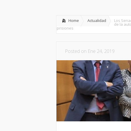
Inicio
Partido
Dipu
Home
Actualidad
Los Sena
de la aut
prisiones
Posted on Ene 24, 2019