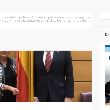
tados
Senado
Cortes CyL
Segovia Ciudad
Provincia
dores del PP piden al Gobierno que reconozca como agentes
oridad y mejore la situación salarial de los funcionarios de
Re