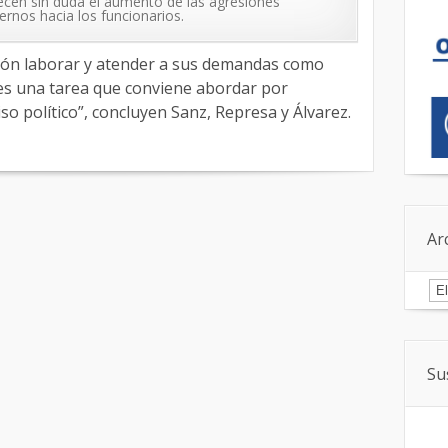
ecen sin duda el aumento de las agresiones
ternos hacia los funcionarios.
ción laborar y atender a sus demandas como
o es una tarea que conviene abordar por
o político”, concluyen Sanz, Represa y Álvarez.
Ar
Ar
Su