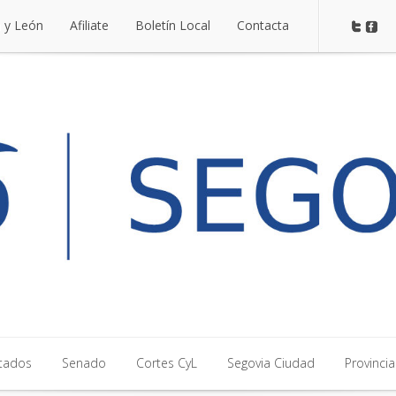
a y León
Afiliate
Boletín Local
Contacta
a y León
Afiliate
Boletín Local
Contacta
tados
Senado
Cortes CyL
Segovia Ciudad
Provincia