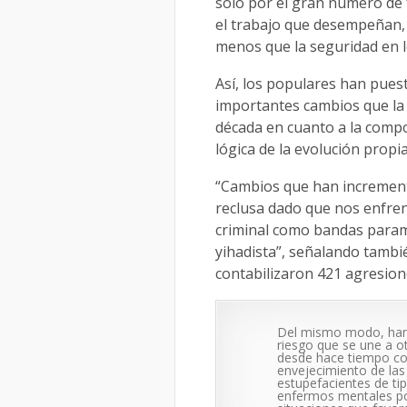
solo por el gran número de
el trabajo que desempeñan,
menos que la seguridad en l
Así, los populares han pues
importantes cambios que la i
década en cuanto a la compo
lógica de la evolución propi
“Cambios que han incrementa
reclusa dado que nos enfre
criminal como bandas paramil
yihadista”, señalando tambi
contabilizaron 421 agresion
Del mismo modo, han 
riesgo que se une a o
desde hace tiempo com
envejecimiento de las
estupefacientes de tip
enfermos mentales por