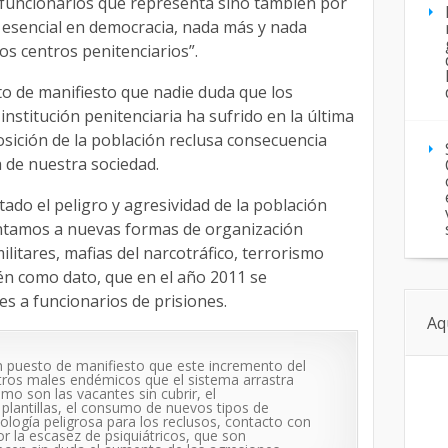
 funcionarios que representa sino también por
 esencial en democracia, nada más y nada
os centros penitenciarios”.
to de manifiesto que nadie duda que los
nstitución penitenciaria ha sufrido en la última
sición de la población reclusa consecuencia
a de nuestra sociedad.
do el peligro y agresividad de la población
ntamos a nuevas formas de organización
itares, mafias del narcotráfico, terrorismo
én como dato, que en el año 2011 se
es a funcionarios de prisiones.
Aq
puesto de manifiesto que este incremento del
tros males endémicos que el sistema arrastra
o son las vacantes sin cubrir, el
 plantillas, el consumo de nuevos tipos de
ología peligrosa para los reclusos, contacto con
 la escasez de psiquiátricos, que son