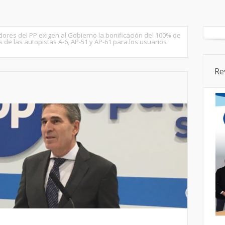
tados
Senado
Cortes CyL
Segovia Ciudad
Provincia
ores del PP exigen al Gobierno la bonificación del 100% de
s de las autopistas A-6, AP-51 y AP-61 para los usuarios
Re