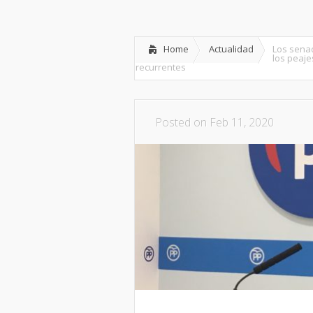
Inicio
Partido
Dipu
Home
Actualidad
Los senad
los peaje
recurrentes
Posted on Feb 11, 2020