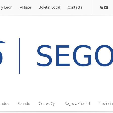
a y León
Afiliate
Boletín Local
Contacta
a y León
Afiliate
Boletín Local
Contacta
tados
Senado
Cortes CyL
Segovia Ciudad
Provincia