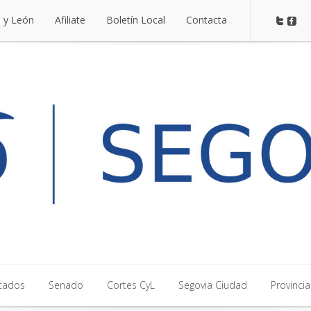
a y León
Afiliate
Boletín Local
Contacta
a y León
Afiliate
Boletín Local
Contacta
tados
Senado
Cortes CyL
Segovia Ciudad
Provincia