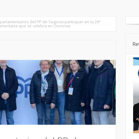
tados
Senado
Cortes CyL
Segovia Ciudad
Provincia
parlamentarios del PP de Segovia participan en la 26ª
lamentaria que se celebra en Ourense
Re