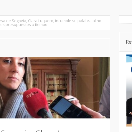
tados
Senado
Cortes CyL
Segovia Ciudad
Provincia
esa de Segovia, Clara Luquero, incumple su palabra al no
los presupuestos a tiempo
Re