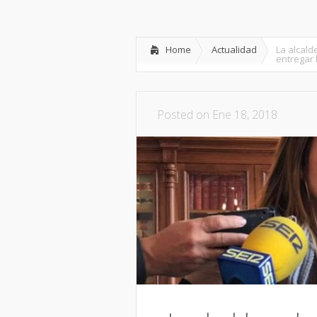
Inicio
Partido
Dipu
Home
Actualidad
La alcald
entregar 
Posted on Ene 18, 2018