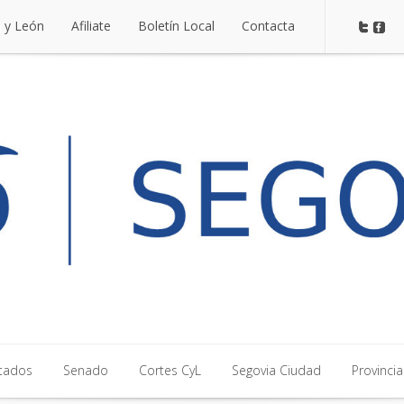
a y León
Afiliate
Boletín Local
Contacta
a y León
Afiliate
Boletín Local
Contacta
tados
Senado
Cortes CyL
Segovia Ciudad
Provincia