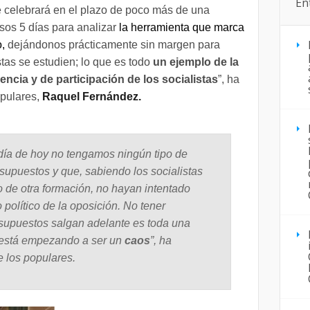
En
e celebrará en el plazo de poco más de una
os 5 días para analizar
la herramienta que marca
,
dejándonos prácticamente sin margen para
stas se estudien; lo que es todo
un ejemplo de la
rencia y de participación de los socialistas
”, ha
opulares,
Raquel Fernández.
día de hoy no tengamos ningún tipo de
supuestos y que, sabiendo los socialistas
 de otra formación, no hayan intentado
político de la oposición. No tener
esupuestos salgan adelante es toda una
o está empezando a ser un
caos
”, ha
e los populares.