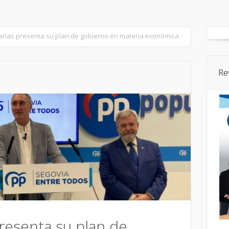
tados
Senado
Cortes CyL
Segovia Ciudad
Provincia
arías presenta su plan de gobierno en materia económica
Re
resenta su plan de