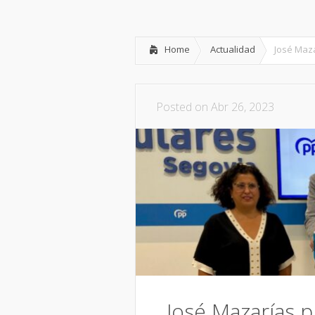
Inicio
Partido
Dipu
Home
Actualidad
José Maz
Posted on Abr 26, 2023
José Mazarías p