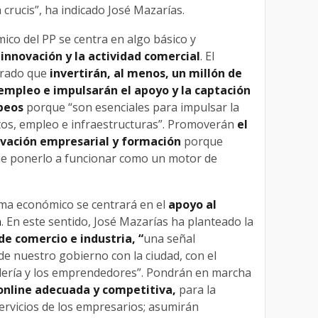
crucis”, ha indicado José Mazarías.
mico del PP se centra en algo básico y
 innovación y la actividad comercial
. El
urado que
invertirán, al menos, un millón de
 empleo e impulsarán el apoyo y la captación
opeos
porque “son esenciales para impulsar la
tos, empleo e infraestructuras”. Promoverán
el
ovación empresarial y formación
porque
ue ponerlo a funcionar como un motor de
ama económico se centrará en el
apoyo al
n
. En este sentido, José Mazarías ha planteado la
de comercio e industria, “
una señal
e nuestro gobierno con la ciudad, con el
elería y los emprendedores”. Pondrán en marcha
online adecuada y competitiva,
para la
rvicios de los empresarios; asumirán