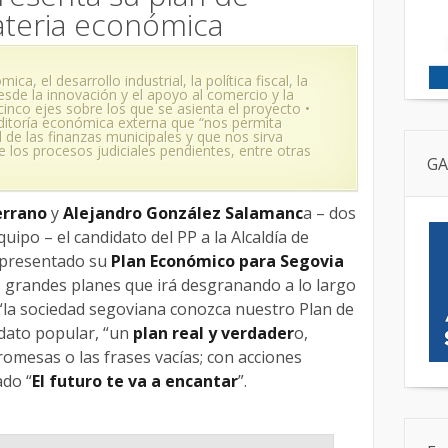
teria económica
a, el desarrollo industrial, la política fiscal, la
sde la innovación y el apoyo al comercio y la
cinco ejes sobre los que se asienta el proyecto •
uditoría económica externa que “nos permita
 de las finanzas municipales y que nos sirva
e los procesos judiciales pendientes, entre otras
GA
errano
y
Alejandro González Salamanc
a – dos
ipo – el candidato del PP a la Alcaldía de
 presentado su
Plan Económico para Segovia
os grandes planes que irá desgranando a lo largo
“la sociedad segoviana conozca nuestro Plan de
idato popular, “un
plan real y verdader
o,
romesas o las frases vacías; con acciones
ado “
El futuro te va a encantar
”.