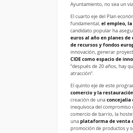
Ayuntamiento, no sea un vía 
El cuarto eje del Plan econó
fundamental,
el empleo, la
candidato popular ha aseg
euros al año en planes de
de recursos y fondos eur
innovación, generar proyec
CIDE como espacio de inn
“después de 20 años, hay q
atracción”.
El quinto eje de este progr
comercio y la restauració
creación de una
concejalía 
inequívoca del compromiso d
comercio de barrio, la host
una
plataforma de venta 
promoción de productos y se