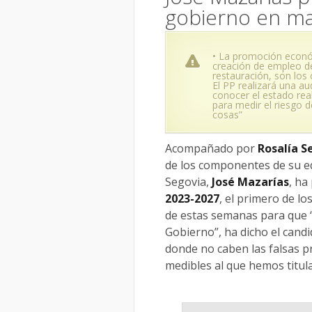
gobierno en ma
• La promoción económic
creación de empleo de
restauración, son los 
El PP realizará una a
conocer el estado real
para medir el riesgo d
cosas”
Acompañado por
Rosalía S
de los componentes de su equ
Segovia,
José Mazarías
, ha
2023-2027
, el primero de l
de estas semanas para que 
Gobierno”, ha dicho el cand
donde no caben las falsas p
medibles al que hemos titul