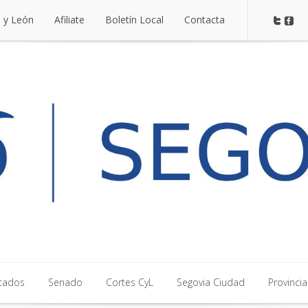
a y León
Afiliate
Boletín Local
Contacta
a y León
Afiliate
Boletín Local
Contacta
tados
Senado
Cortes CyL
Segovia Ciudad
Provincia