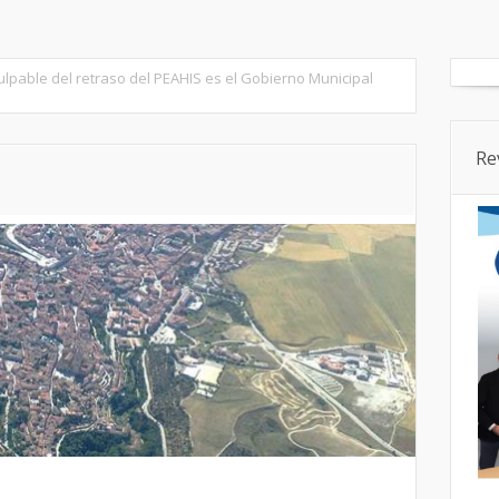
tados
Senado
Cortes CyL
Segovia Ciudad
Provincia
culpable del retraso del PEAHIS es el Gobierno Municipal
Re