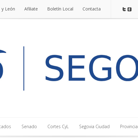
a y León
Afiliate
Boletín Local
Contacta
a y León
Afiliate
Boletín Local
Contacta
tados
Senado
Cortes CyL
Segovia Ciudad
Provincia