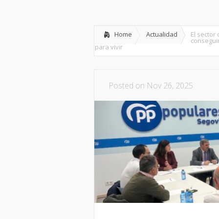
Inicio
Partido
Dipu
Home
Actualidad
El sector 
conseguir
para vivir
Posted on Nov 26, 2025