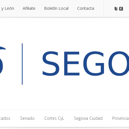
a y León
Afiliate
Boletín Local
Contacta
a y León
Afiliate
Boletín Local
Contacta
tados
Senado
Cortes CyL
Segovia Ciudad
Provincia