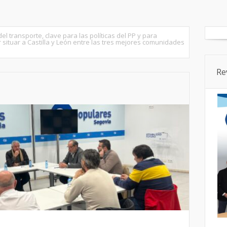
tados
Senado
Cortes CyL
Segovia Ciudad
Provincia
del transporte, clave para las políticas del PP y para
 situar a Castilla y León entre las tres mejores comunidades
Re