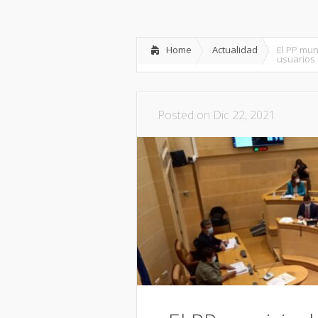
Inicio
Partido
Dipu
Home
Actualidad
El PP mun
usuarios
Posted on Dic 22, 2021