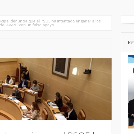
tados
Senado
Cortes CyL
Segovia Ciudad
Provincia
icipal denuncia que el PSOE ha intentado engañar a los
 del AVANT con un falso apoyo
Re