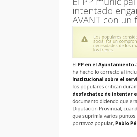
El PP municipa
intentado engañ
AVANT con un f
Los populares conside
socialista un comprom
necesidades de los má
los trenes.
El
PP en el Ayuntamiento
a
ha hecho lo correcto al incl
Institucional sobre el ser
los populares critican duram
desfachatez de intentar e
documento diciendo que era 
Diputación Provincial, cuan
que suprimía varios puntos 
portavoz popular,
Pablo Pé