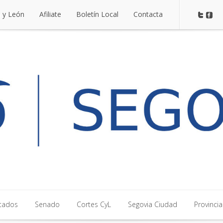
a y León
Afiliate
Boletín Local
Contacta
a y León
Afiliate
Boletín Local
Contacta
tados
Senado
Cortes CyL
Segovia Ciudad
Provincia