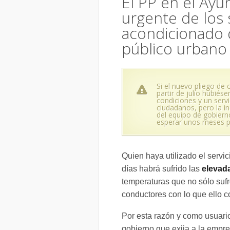
El PP en el Ayu
urgente de los 
acondicionado d
público urbano
Si el nuevo pliego de 
partir de julio hubié
condiciones y un serv
ciudadanos, pero la in
del equipo de gobiern
esperar unos meses pa
Quien haya utilizado el servic
días habrá sufrido las
elevad
temperaturas que no sólo sufr
conductores con lo que ello c
Por esta razón y como usuari
gobierno que exija a la empres