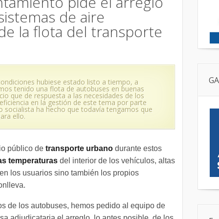
ntamiento pide el arreglo
sistemas de aire
e la flota del transporte
GA
condiciones hubiese estado listo a tiempo, a
semos tenido una flota de autobuses en buenas
icio que de respuesta a las necesidades de los
eficiencia en la gestión de este tema por parte
o socialista ha hecho que todavía tengamos que
ra ello.
io público de
transporte urbano
durante estos
as temperaturas
del interior de los vehículos, altas
en los usuarios sino también los propios
onlleva.
os de los autobuses, hemos pedido al equipo de
a adjudicataria el arreglo, lo antes posible, de los