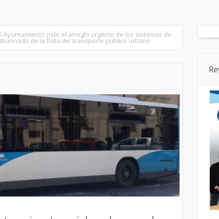
tados
Senado
Cortes CyL
Segovia Ciudad
Provincia
el Ayuntamiento pide el arreglo urgente de los sistemas de
dicionado de la flota del transporte público urbano
Re