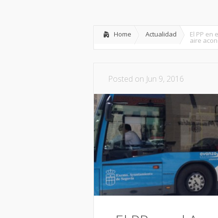
Inicio
Partido
Dipu
Home
Actualidad
El PP en 
aire acon
Posted on Jun 9, 2016