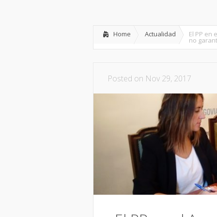
Inicio
Partido
Dipu
Home
Actualidad
El PP en 
no garant
Posted on Nov 29, 2017