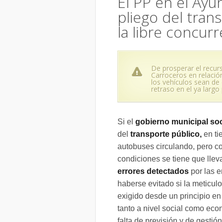
El PP en el Ay
pliego del tran
la libre concurr
De prosperar el recur
Carroceros en relación
los vehículos sean de
retraso en el ya largo
Si el
gobierno municipal soc
del
transporte público,
en ti
autobuses circulando, pero co
condiciones se tiene que lle
errores detectados
por las e
haberse evitado si la meticul
exigido desde un principio en
tanto a nivel social como ec
falta de previsión y de gestió