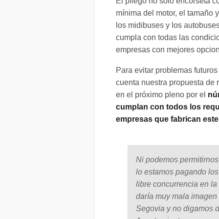
El pliego no sólo encorseta c
mínima del motor, el tamaño y
los midibuses y los autobus
cumpla con todas las condicio
empresas con mejores opcione
Para evitar problemas futuros
cuenta nuestra propuesta de r
en el próximo pleno por el
nú
cumplan con todos los requi
empresas que fabrican este 
Ni podemos permitirnos 
lo estamos pagando los 
libre concurrencia en l
daría muy mala imagen a
Segovia y no digamos de