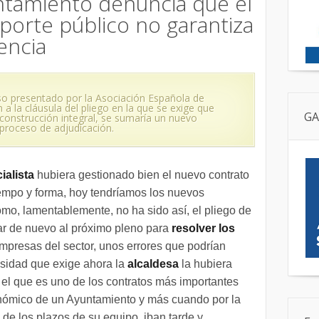
untamiento denuncia que el
sporte público no garantiza
encia
so presentado por la Asociación Española de
 a la cláusula del pliego en la que se exige que
GA
 construcción integral, se sumaría un nuevo
 proceso de adjudicación.
ialista
hubiera gestionado bien el nuevo contrato
empo y forma, hoy tendríamos los nuevos
mo, lamentablemente, no ha sido así, el pliego de
var de nuevo al próximo pleno para
resolver los
mpresas del sector, unos errores que podrían
osidad que exige ahora la
alcaldesa
la hubiera
 el que es uno de los contratos más importantes
onómico de un Ayuntamiento y más cuando por la
n de los plazos de su equipo, iban tarde y