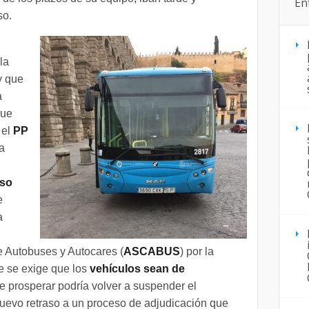
En
so.
la
y que
a
que
 el
PP
la
rso
e
a
e Autobuses y Autocares (
ASCABUS
) por la
e se exige que los
vehículos sean de
de prosperar podría volver a suspender el
evo retraso a un proceso de adjudicación que