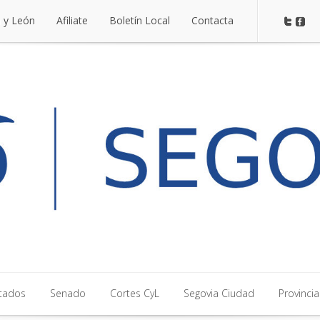
a y León
Afiliate
Boletín Local
Contacta
a y León
Afiliate
Boletín Local
Contacta
tados
Senado
Cortes CyL
Segovia Ciudad
Provincia