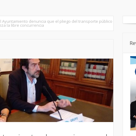
tados
Senado
Cortes CyL
Segovia Ciudad
Provincia
el Ayuntamiento denuncia que el pliego del transporte público
iza la libre concurrencia
Re