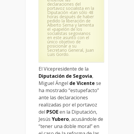
declaraciones del
portavoz socialista en la
Diputación «tan sólo 48
horas después de haber
pedido la liberación de
Alberto Serna y lamenta
el «papelón de los
socialistas segovianos
en este asunto con el
único objetivo de
posicionar a su
Secretario General, Juan
Luis Gordo.
El Vicepresidente de la
Diputación
de Segovia
,
Miguel Ángel
de Vicente
se
ha mostrado “estupefacto”
ante las declaraciones
realizadas por el portavoz
del
PSOE
en la Diputación,
Jesús
Yubero
, acusándole de
“tener una doble moral” en
el caso de la reforma de las