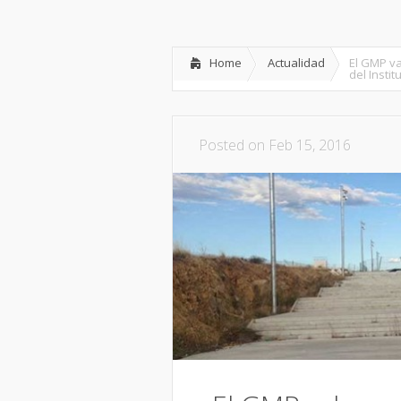
Inicio
Partido
Dipu
Home
Actualidad
El GMP va
del Insti
Posted on Feb 15, 2016