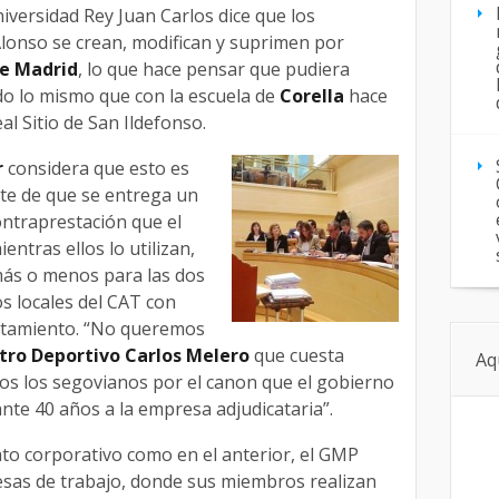
iversidad Rey Juan Carlos dice que los
 Alonso se crean, modifican y suprimen por
e Madrid
, lo que hace pensar que pudiera
 lo mismo que con la escuela de
Corella
hace
al Sitio de San Ildefonso.
r
considera que esto es
te de que se entrega un
ontraprestación que el
ntras ellos lo utilizan,
más o menos para las dos
s locales del CAT con
ntamiento. “No queremos
ro Deportivo Carlos Melero
que cuesta
Aq
os los segovianos por el canon que el gobierno
nte 40 años a la empresa adjudicataria”.
to corporativo como en el anterior, el GMP
esas de trabajo, donde sus miembros realizan