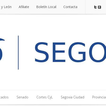
a y León
Afiliate
Boletín Local
Contacta
a y León
Afiliate
Boletín Local
Contacta
tados
Senado
Cortes CyL
Segovia Ciudad
Provincia