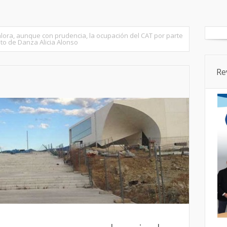
tados
Senado
Cortes CyL
Segovia Ciudad
Provincia
lora, aunque con prudencia, la ocupación del CAT por parte
tuto de Danza Alicia Alonso
Re