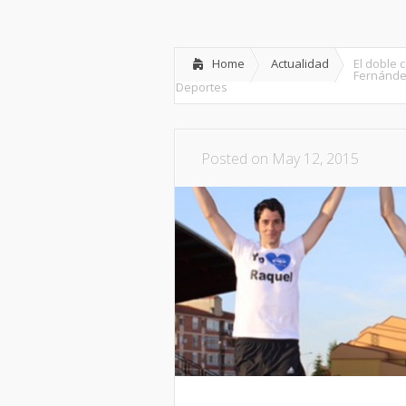
Inicio
Partido
Dipu
Home
Actualidad
El doble
Fernández
Deportes
Posted on May 12, 2015