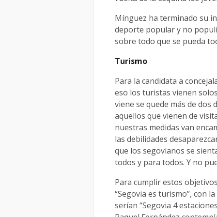
Mínguez ha terminado su i
deporte popular y no populi
sobre todo que se pueda toc
Turismo
Para la candidata a conceja
eso los turistas vienen sol
viene se quede más de dos d
aquellos que vienen de visit
nuestras medidas van encami
las debilidades desaparezca
que los segovianos se sienta
todos y para todos. Y no pued
Para cumplir estos objetivo
“Segovia es turismo”, con l
serían “Segovia 4 estacione
Raquel Fernández contempla 