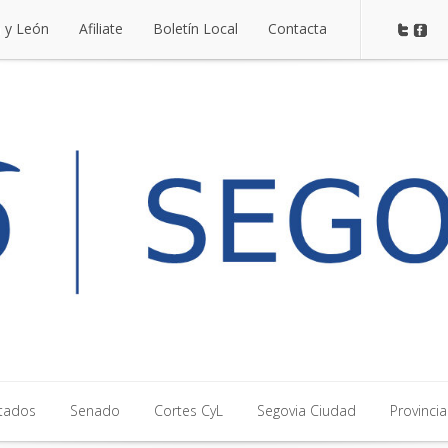
a y León
Afiliate
Boletín Local
Contacta
a y León
Afiliate
Boletín Local
Contacta
tados
Senado
Cortes CyL
Segovia Ciudad
Provincia