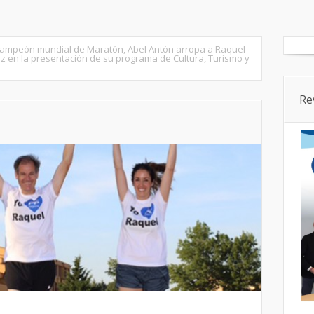
tados
Senado
Cortes CyL
Segovia Ciudad
Provincia
 campeón mundial de Maratón, Abel Antón arropa a Raquel
 en la presentación de su programa de Cultura, Turismo y
Re