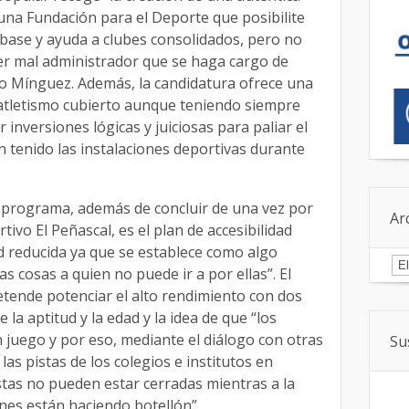
una Fundación para el Deporte que posibilite
base y ayuda a clubes consolidados, pero no
er mal administrador que se haga cargo de
do Mínguez. Además, la candidatura ofrece una
 atletismo cubierto aunque teniendo siempre
inversiones lógicas y juiciosas para paliar el
tenido las instalaciones deportivas durante
l programa, además de concluir de una vez por
Ar
tivo El Peñascal, es el plan de accesibilidad
 reducida ya que se establece como algo
Ar
as cosas a quien no puede ir a por ellas”. El
tende potenciar el alto rendimiento con dos
 la aptitud y la edad y la idea de que “los
 juego y por eso, mediante el diálogo con otras
Su
as pistas de los colegios e institutos en
stas no pueden estar cerradas mientras a la
enes están haciendo botellón”.