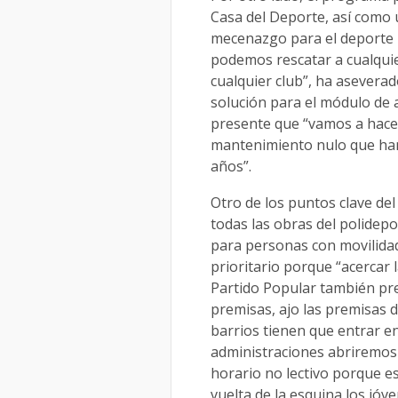
Casa del Deporte, así como 
mecenazgo para el deporte 
podemos rescatar a cualqui
cualquier club”, ha asevera
solución para el módulo de
presente que “vamos a hacer 
mantenimiento nulo que han 
años”.
Otro de los puntos clave de
todas las obras del polidepor
para personas con movilidad
prioritario porque “acercar l
Partido Popular también pre
premisas, ajo las premisas de
barrios tienen que entrar en
administraciones abriremos l
horario no lectivo porque e
vuelta de la esquina los jóv