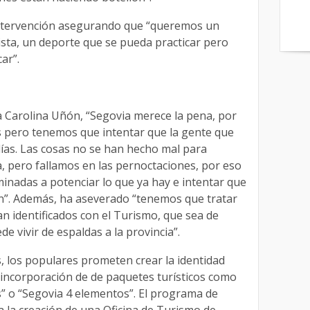
ntervención asegurando que “queremos un
sta, un deporte que se pueda practicar pero
ar”.
la Carolina Uñón, “Segovia merece la pena, por
os pero tenemos que intentar que la gente que
ías. Las cosas no se han hecho mal para
a, pero fallamos en las pernoctaciones, por eso
nadas a potenciar lo que ya hay e intentar que
n”. Además, ha aseverado “tenemos que tratar
n identificados con el Turismo, que sea de
e vivir de espaldas a la provincia”.
s, los populares prometen crear la identidad
a incorporación de de paquetes turísticos como
s” o “Segovia 4 elementos”. El programa de
la creación de una Oficina de Turismo de