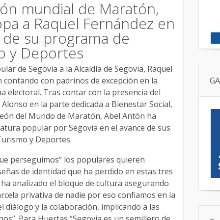
ón mundial de Maratón,
opa a Raquel Fernández en
n de su programa de
mo y Deportes
ular de Segovia a la Alcaldía de Segovia, Raquel
n contando con padrinos de excepción en la
GA
 electoral. Tras contar con la presencia del
Alonso en la parte dedicada a Bienestar Social,
peón del Mundo de Maratón, Abel Antón ha
atura popular por Segovia en el avance de sus
Turismo y Deportes.
d que perseguimos” los populares quieren
señas de identidad que ha perdido en estas tres
 ha analizado el bloque de cultura asegurando
rcela privativa de nadie por eso confiamos en la
l diálogo y la colaboración, implicando a las
anos”. Para Huertas “Segovia es un semillero de